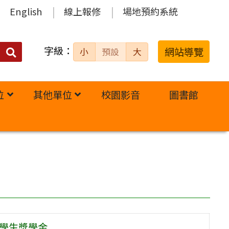
English
線上報修
場地預約系統
字級：
送出
網站導覽
小
預設
大
搜
尋：
位
其他單位
校園影音
圖書館
秀學生獎學金