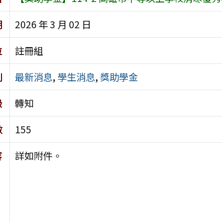
期
2026 年 3 月 02 日
位
註冊組
別
最新消息
,
學生消息
,
獎助學金
級
轉知
數
155
容
詳如附件。