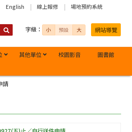
English
線上報修
場地預約系統
字級：
送出
網站導覽
小
預設
大
搜
尋：
位
其他單位
校園影音
圖書館
申請
0927(五)止／自行送件申請