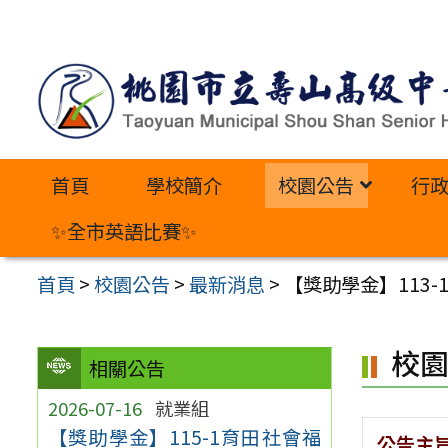
跳
至
主
要
內
首頁
學校簡介
校園公告
行
容
區
✨全市英語比賽✨
首頁
>
校園公告
>
最新消息
>
【獎助學金】113-
校
相關公告
2026-07-16
就業組
【獎助學金】115-1育田社會福
公告主