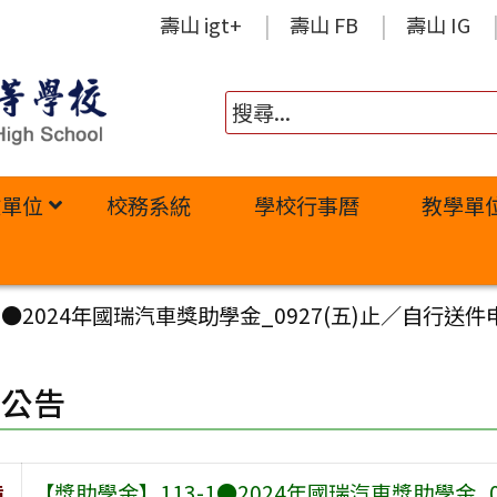
壽山 igt+
壽山 FB
壽山 IG
政單位
校務系統
學校行事曆
教學單
1●2024年國瑞汽車獎助學金_0927(五)止／自行送件
園公告
旨
【獎助學金】113-1●2024年國瑞汽車獎助學金_