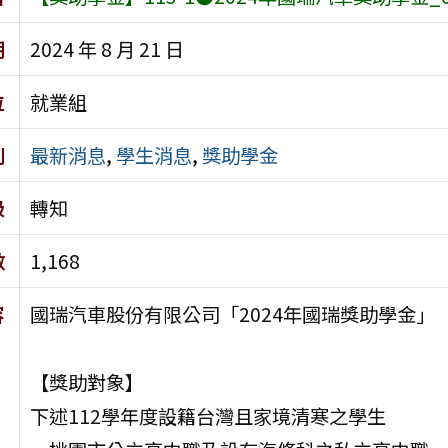
期
2024 年 8 月 21 日
位
就業組
別
最新消息
,
學生消息
,
獎助學金
級
轉知
數
1,168
容
國瑞汽車股份有限公司「2024年國瑞獎助學金」
【獎助對象】
下述112學年度設籍台灣且家境清寒之學生