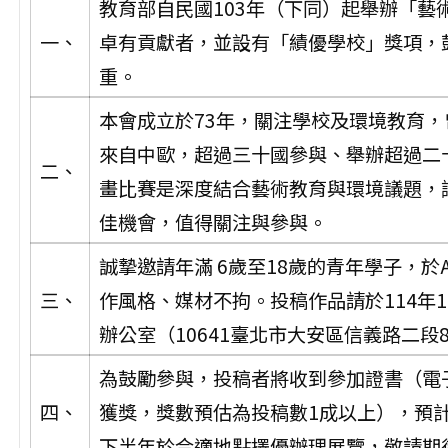
教育部自民國103年（下同）起舉辦「
一、
卓有貢獻者，並設有「績優學校」獎項，
重。
本會成立於73年，關注學校及環境教育
來自中歐，超過三十國參與、舉辦超過二十年的
二、
畫比賽是深度結合藝術教育與環境議題，
佳機會，值得關注與參與。
誠摯邀請年滿 6歲至18歲的青年學子，於
三、
作風格、媒材不拘。投稿作品請於114年
辦公室（10641臺北市大安區信義路二段
為鼓勵參與，投稿者將收到參加證書（電
四、
獲獎，獎數預估為投稿數1成以上），預計
下半年於合適地點擇優辦理展覽，敬請期