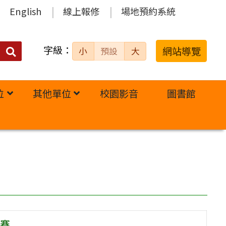
English
線上報修
場地預約系統
字級：
送出
網站導覽
小
預設
大
搜
尋：
位
其他單位
校園影音
圖書館
比賽