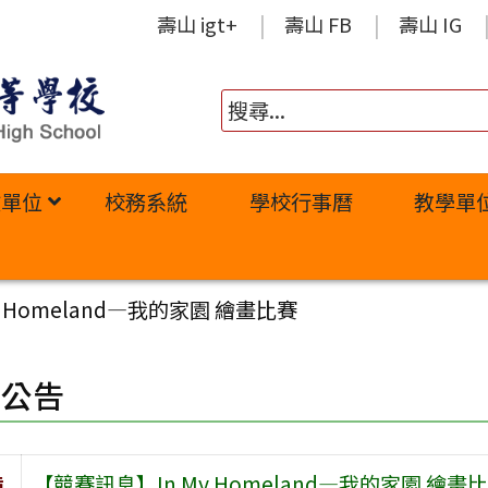
壽山 igt+
壽山 FB
壽山 IG
政單位
校務系統
學校行事曆
教學單
 Homeland—我的家園 繪畫比賽
園公告
旨
【競賽訊息】In My Homeland—我的家園 繪畫