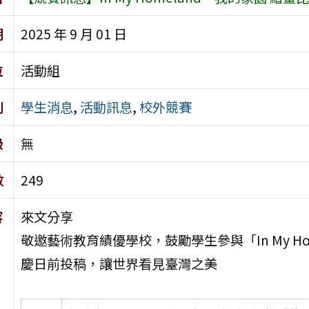
期
2025 年 9 月 01 日
位
活動組
別
學生消息
,
活動訊息
,
校外競賽
級
無
數
249
容
來文分享
敬邀藝術教育績優學校，鼓勵學生參與「In My H
慶日前投稿，讓世界看見臺灣之美