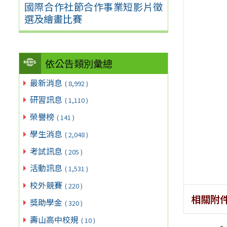
國際合作社節合作事業短影片徵
選及繪畫比賽
依公告類別彙總
最新消息
( 8,992 )
研習訊息
( 1,110 )
榮譽榜
( 141 )
學生消息
( 2,048 )
考試訊息
( 205 )
活動訊息
( 1,531 )
校外競賽
( 220 )
相關附
獎助學金
( 320 )
壽山高中校規
( 10 )