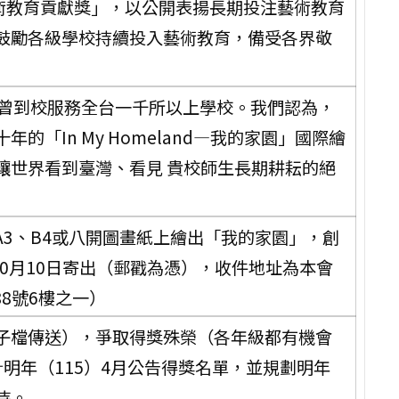
藝術教育貢獻獎」，以公開表揚長期投注藝術教育
鼓勵各級學校持續投入藝術教育，備受各界敬
，曾到校服務全台一千所以上學校。我們認為，
「In My Homeland—我的家園」國際繪
讓世界看到臺灣、看見 貴校師生長期耕耘的絕
A3、B4或八開圖畫紙上繪出「我的家園」，創
10月10日寄出（郵戳為憑），收件地址為本會
88號6樓之一）
子檔傳送），爭取得獎殊榮（各年級都有機會
明年（115）4月公告得獎名單，並規劃明年
待。