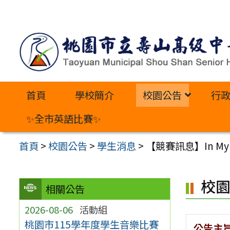
跳
至
主
要
內
首頁
學校簡介
校園公告
行
容
區
✨全市英語比賽✨
首頁
>
校園公告
>
學生消息
>
【競賽訊息】In My
校
相關公告
2026-08-06
活動組
桃園市115學年度學生音樂比賽
公告主