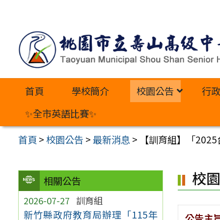
跳
至
主
要
內
首頁
學校簡介
校園公告
行
容
區
✨全市英語比賽✨
首頁
>
校園公告
>
最新消息
>
【訓育組】「202
校
相關公告
2026-07-27
訓育組
新竹縣政府教育局辦理「115年
公告主