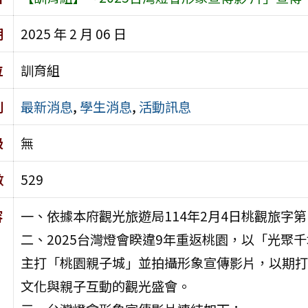
期
2025 年 2 月 06 日
位
訓育組
別
最新消息
,
學生消息
,
活動訊息
級
無
數
529
容
一、依據本府觀光旅遊局114年2月4日桃觀旅字第11
二、2025台灣燈會睽違9年重返桃園，以「光聚
主打「桃園親子城」並拍攝形象宣傳影片，以期打
文化與親子互動的觀光盛會。