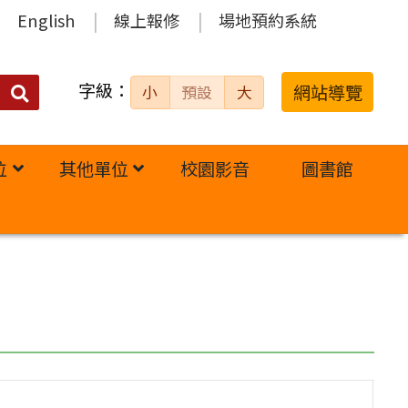
English
線上報修
場地預約系統
字級：
送出
網站導覽
小
預設
大
搜
尋：
位
其他單位
校園影音
圖書館