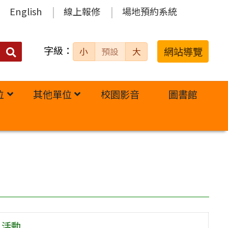
English
線上報修
場地預約系統
字級：
送出
網站導覽
小
預設
大
搜
尋：
位
其他單位
校園影音
圖書館
」活動