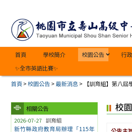
跳
至
主
要
內
首頁
學校簡介
校園公告
行
容
區
✨全市英語比賽✨
首頁
>
校園公告
>
最新消息
>
【訓育組】第八屆
校
相關公告
2026-07-27
訓育組
新竹縣政府教育局辦理「115年
公告主