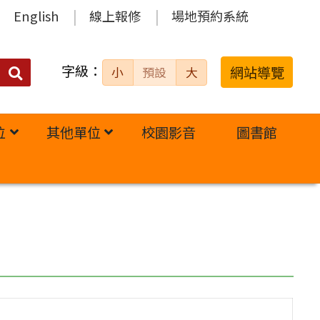
English
線上報修
場地預約系統
字級：
送出
網站導覽
小
預設
大
搜
尋：
位
其他單位
校園影音
圖書館