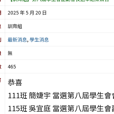
期
2025 年 5 月 20 日
位
訓育組
別
最新消息
,
學生消息
級
無
數
465
容
恭喜
111
班 簡婕宇 當選第八屆學生會
115
班 吳宜庭 當選第八屆學生會