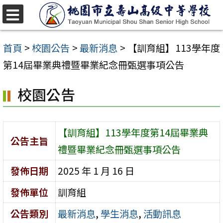
跳
至
選
單
主
首頁
>
校園公告
>
最新消息
>
【訓育組】113學年度
要
第14屆畢業典禮暨畢業紀念冊甄選事項公告
內
校園公告
容
區
【訓育組】113學年度第14屆畢業典
公告主旨
禮暨畢業紀念冊甄選事項公告
發佈日期
2025 年 1 月 16 日
發佈單位
訓育組
公告類別
最新消息
,
學生消息
,
活動訊息