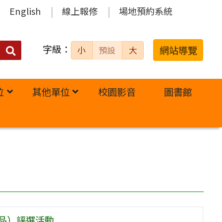
English
線上報修
場地預約系統
字級：
送出
網站導覽
小
預設
大
搜
尋：
位
其他單位
校園影音
圖書館
品）評選活動