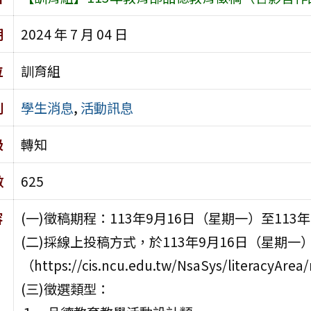
期
2024 年 7 月 04 日
位
訓育組
別
學生消息
,
活動訊息
級
轉知
數
625
容
(一)徵稿期程：113年9月16日（星期一）至113
(二)採線上投稿方式，於113年9月16日（星期
（https://cis.ncu.edu.tw/NsaSys/literacyAre
(三)徵選類型：