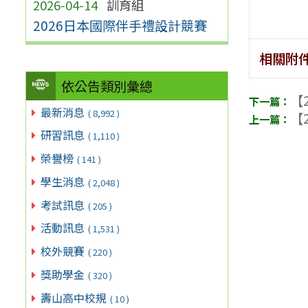
2026-04-14
訓育組
2026日本國際伴手禮設計競賽
相關附
依公告類別彙總
【2
最新消息
( 8,992 )
【2
研習訊息
( 1,110 )
榮譽榜
( 141 )
學生消息
( 2,048 )
考試訊息
( 205 )
活動訊息
( 1,531 )
校外競賽
( 220 )
獎助學金
( 320 )
壽山高中校規
( 10 )