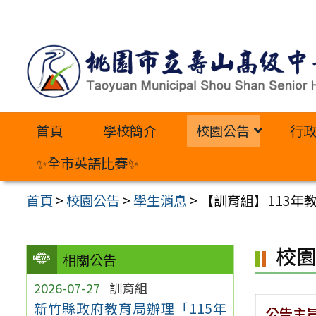
跳
至
主
要
內
首頁
學校簡介
校園公告
行
容
區
✨全市英語比賽✨
首頁
>
校園公告
>
學生消息
>
【訓育組】113年
校
相關公告
2026-07-27
訓育組
新竹縣政府教育局辦理「115年
公告主