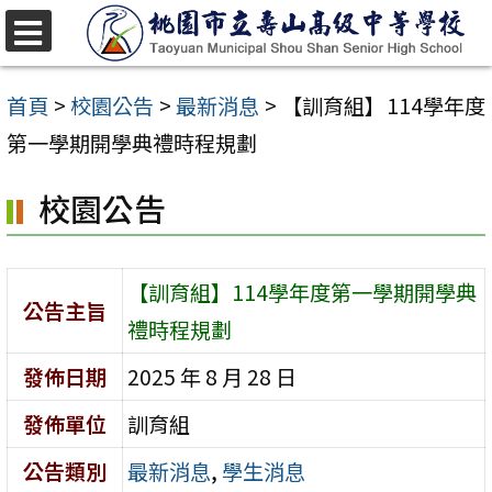
跳
至
選
單
主
首頁
>
校園公告
>
最新消息
>
【訓育組】114學年度
要
第一學期開學典禮時程規劃
內
校園公告
容
區
【訓育組】114學年度第一學期開學典
公告主旨
禮時程規劃
發佈日期
2025 年 8 月 28 日
發佈單位
訓育組
公告類別
最新消息
,
學生消息