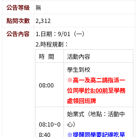
公告等級
無
點閱次數
2,312
公告內容
1.日期：9/01（一）
2.時程規劃：
時 間
活動內容
學生到校
※高一及高二請指派一
08:00
位同學
於8:00前
至學務
處領回班牌
始業式（地點：活動中
08:10~0
心）
8:40
※
提醒同學要記得吃早