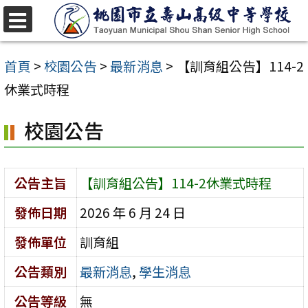
跳
至
選
單
主
首頁
>
校園公告
>
最新消息
>
【訓育組公告】114-2
要
休業式時程
內
校園公告
容
區
公告主旨
【訓育組公告】114-2休業式時程
發佈日期
2026 年 6 月 24 日
發佈單位
訓育組
公告類別
最新消息
,
學生消息
公告等級
無