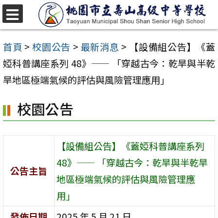
跳
至
選
單
主
首頁
>
校園公告
>
最新消息
>
【設備組公告】《蓋
要
婭科普講座系列 48》—— 「穿越古今：乾旱與半乾
內
旱地區極端氣候的評估與風險管理應用」
容
校園公告
區
【設備組公告】《蓋婭科普講座系列
48》—— 「穿越古今：乾旱與半乾旱
公告主旨
地區極端氣候的評估與風險管理應
用」
發佈日期
2025 年 5 月 21 日