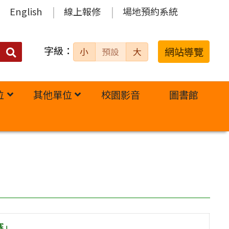
English
線上報修
場地預約系統
字級：
送出
網站導覽
小
預設
大
搜
尋：
位
其他單位
校園影音
圖書館
賽」