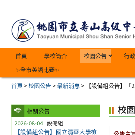
跳
至
主
要
內
首頁
學校簡介
校園公告
行
容
區
✨全市英語比賽✨
首頁
>
校園公告
>
最新消息
>
【設備組公告】「20
校
相關公告
2026-08-04
設備組
【設備組公告】國立清華大學檢
公告主