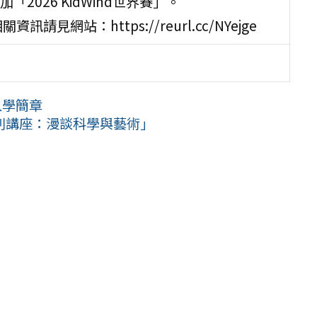
026 KidWind世界賽」。
網站：https://reurl.cc/NYejge
入學簡章
列講座：漫談科學與藝術」