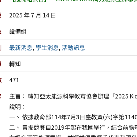
期
2025 年 7 月 14 日
位
設備組
別
最新消息
,
學生消息
,
活動訊息
級
轉知
數
471
容
主旨： 轉知亞太能源科學教育協會辦理「2025 K
說明：
一、 依據教育部114年7月3日臺教資(六)字第1140
二、 旨揭競賽自2019年起在我國舉行，結合前