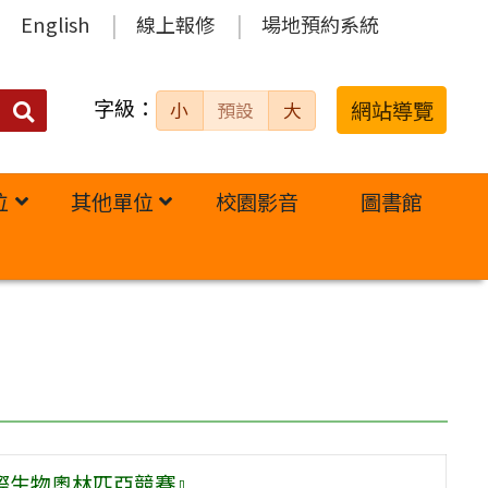
English
線上報修
場地預約系統
字級：
送出
網站導覽
小
預設
大
搜
尋：
位
其他單位
校園影音
圖書館
國際生物奧林匹亞競賽』