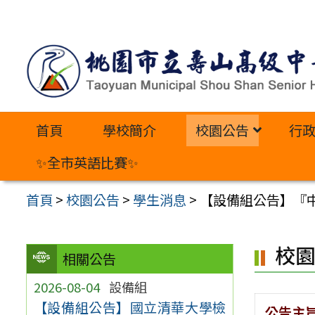
跳
至
主
要
內
首頁
學校簡介
校園公告
行
容
區
✨全市英語比賽✨
首頁
>
校園公告
>
學生消息
>
【設備組公告】『中
校
相關公告
2026-08-04
設備組
【設備組公告】國立清華大學檢
公告主