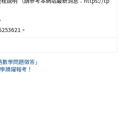
明 （請參考本網站最新消息：https://tp
。
53621。
路數學問題徵答」
同學踴躍報考！