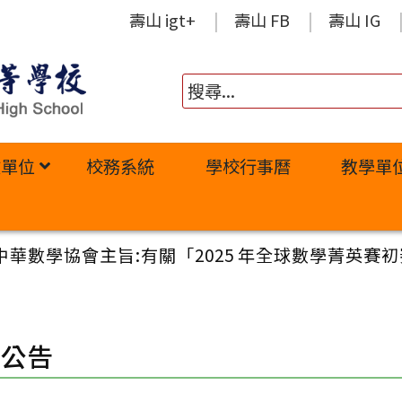
壽山 igt+
壽山 FB
壽山 IG
政單位
校務系統
學校行事曆
教學單
學協會主旨:有關「2025 年全球數學菁英賽初賽(GlobalMa
園公告