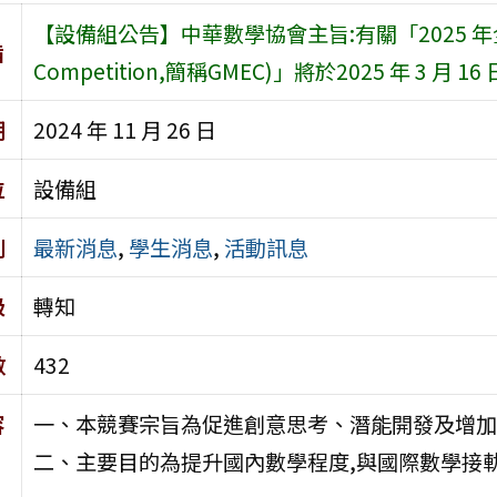
【設備組公告】中華數學協會主旨:有關「2025 年全球數學
旨
Competition,簡稱GMEC)」將於2025 年 3 月 16
期
2024 年 11 月 26 日
位
設備組
別
最新消息
,
學生消息
,
活動訊息
級
轉知
數
432
容
一、本競賽宗旨為促進創意思考、潛能開發及增加
二、主要目的為提升國內數學程度,與國際數學接軌