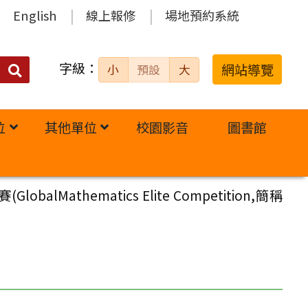
English
線上報修
場地預約系統
字級：
送出
網站導覽
小
預設
大
搜
尋：
位
其他單位
校園影音
圖書館
thematics Elite Competition,簡稱