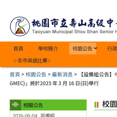
跳
至
主
要
內
首頁
學校簡介
校園公告
行
容
區
✨全市英語比賽✨
首頁
>
校園公告
>
最新消息
>
【設備組公告】中華數
GMEC)」將於2025 年 3 月 16 日(日)舉行
校
相關公告
2026-08-04
設備組