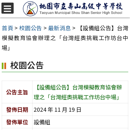
跳
至
選
單
主
首頁
>
校園公告
>
最新消息
>
【設備組公告】台灣
要
模擬教育協會辦理之「台灣經奧挑戰工作坊台中
內
場」
容
校園公告
區
【設備組公告】台灣模擬教育協會辦
公告主旨
理之「台灣經奧挑戰工作坊台中場」
發佈日期
2024 年 11 月 19 日
發佈單位
設備組