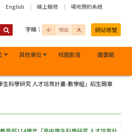
English
線上報修
場地預約系統
字級：
送出
網站導覽
小
預設
大
搜
尋：
位
其他單位
校園影音
圖書館
學生科學研究 人才培育計畫-數學組」招生簡章
育部114學年「高中學生科學研究 人才培育計