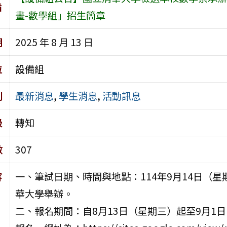
旨
畫-數學組」招生簡章
期
2025 年 8 月 13 日
位
設備組
別
最新消息
,
學生消息
,
活動訊息
級
轉知
數
307
容
一、筆試日期、時間與地點：114年9月14日（
華大學舉辦。
二、報名期間：自8月13日（星期三）起至9月1