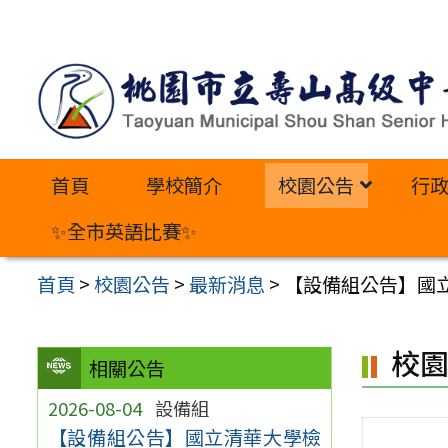
跳
至
主
要
內
首頁
學校簡介
校園公告
行
容
區
✨全市英語比賽✨
首頁
>
校園公告
>
最新消息
>
【設備組公告】國立
校
相關公告
2026-08-04
設備組
【設備組公告】國立清華大學檢