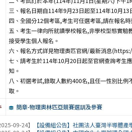
二、考試訂於本年(114年)11月1日(星期六)下午1
三、報名日期自114年9月23日起至114年10月1
四、全國分12個考區,考生可任選考區,請在報名
五、考生一律向所就讀學校報名,非學校型態實驗教
接受學生個人報名。
六、報名方式詳見物理奧匹官網/最新消息(https://tpm
七、請考生於114年10月20日起至官網查詢考
知。
八、初選考試,錄取人數約400名,且任一性別比例
取。
簡章-物理奧林匹亞競賽選訓及參賽
件
025-09-24】
【設備組公告】社團法人臺灣半導體產學研