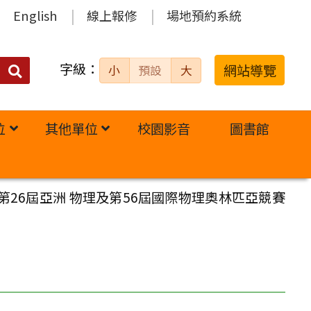
English
線上報修
場地預約系統
字級：
送出
網站導覽
小
預設
大
搜
尋：
位
其他單位
校園影音
圖書館
26屆亞洲 物理及第56屆國際物理奧林匹亞競賽