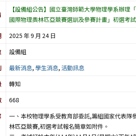
【設備組公告】國立臺灣師範大學物理學系辦理「中華
旨
國際物理奧林匹亞競賽選訓及參賽計畫」初選考試
期
2025 年 9 月 24 日
位
設備組
別
最新消息
,
學生消息
,
活動訊息
級
轉知
數
668
容
一、本校物理學系受教育部委託,籌組國家代表隊參加
林匹亞競賽,初選考試報名簡章如附件。