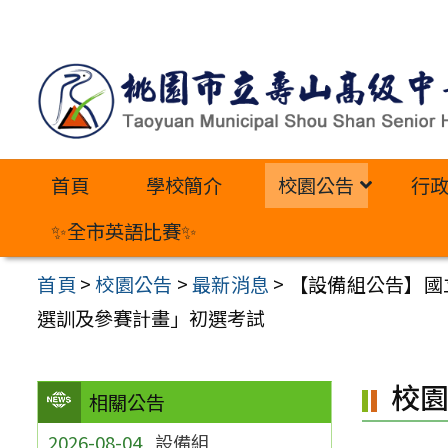
跳
至
主
要
內
首頁
學校簡介
校園公告
行
容
區
✨全市英語比賽✨
首頁
>
校園公告
>
最新消息
>
【設備組公告】國
選訓及參賽計畫」初選考試
校
相關公告
2026-08-04
設備組