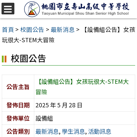
跳
至
選
單
主
首頁
>
校園公告
>
最新消息
>
【設備組公告】女孩
要
玩很大-STEM大冒險
內
校園公告
容
區
【設備組公告】女孩玩很大-STEM大
公告主旨
冒險
發佈日期
2025 年 5 月 28 日
發佈單位
設備組
公告類別
最新消息
,
學生消息
,
活動訊息