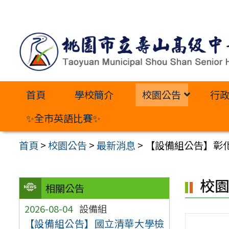
跳
至
主
要
內
首頁
學校簡介
校園公告
行
容
區
✨全市英語比賽✨
首頁
>
校園公告
>
最新消息
>
【設備組公告】彰
校
相關公告
2026-08-04
設備組
【設備組公告】國立清華大學檢