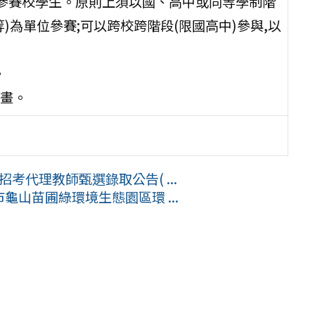
大會參賽校學生。原則上須以國、高中或同等學制階
為單位參賽;可以跨校跨階段(限國高中)參與,以
。
畫。
考代理教師甄選錄取公告( ...
龜山苗圃綠環境生態園區環 ...