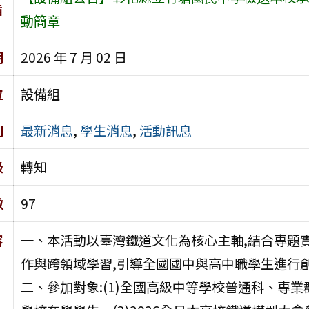
旨
動簡章
期
2026 年 7 月 02 日
位
設備組
別
最新消息
,
學生消息
,
活動訊息
級
轉知
數
97
容
一、本活動以臺灣鐵道文化為核心主軸,結合專題
作與跨領域學習,引導全國國中與高中職學生進行
二、參加對象:(1)全國高級中等學校普通科、專業