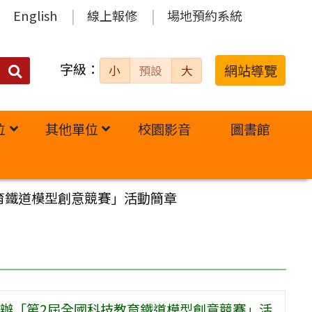
English
線上報修
場地預約系統
字級：
送出
網站導覽
小
預設
大
搜
尋：
位
其他單位
校園影音
圖書館
育鐵道模型創意競賽」活動簡章
辦「第2屆全國科技教育鐵道模型創意競賽」活