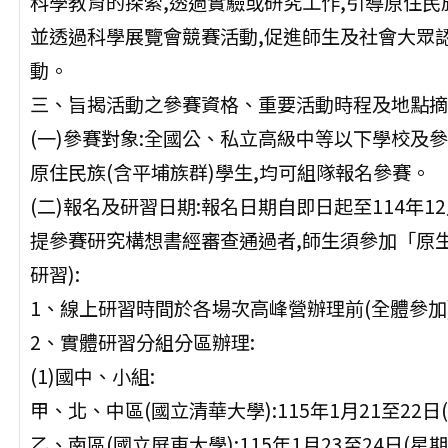
科學教育的探索,透過實驗或研究工作,引導原住民
並透過科學展覽會競賽活動,促進師生及社會大眾
動。
三、旨揭活動之參賽資格、重要活動時程及地點摘述
(一)參賽對象:全國公、私立高級中等以下學校及
原住民族(含平埔族群)學生,均可組隊報名參賽。
(二)報名及研習日期:報名日期自即日起至114年1
提參賽研究構想書經審查通過者,師生須參加「原生
研習):
1、線上研習時間於各場次高峰營辦理前(全體參加
2、實體研習分組分區辦理:
(1)國中、小組:
甲、北、中區(國立清華大學):115年1月21至22
乙、南區(國立屏東大學):115年1月23至24日(星