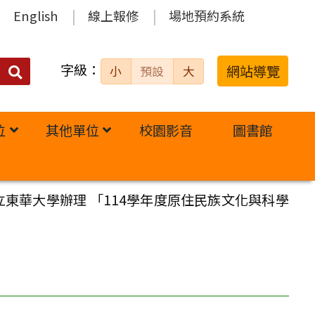
English
線上報修
場地預約系統
字級：
送出
網站導覽
小
預設
大
搜
尋：
位
其他單位
校園影音
圖書館
東華大學辦理 「114學年度原住民族文化與科學