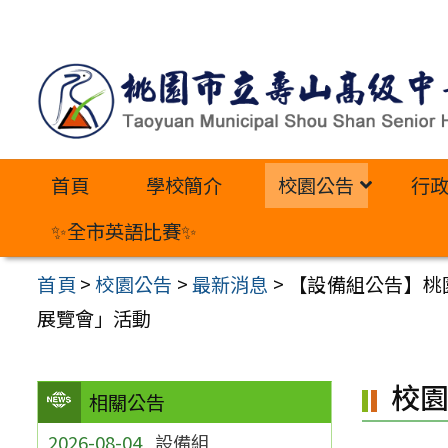
跳
至
主
要
內
首頁
學校簡介
校園公告
行
容
區
✨全市英語比賽✨
首頁
>
校園公告
>
最新消息
>
【設備組公告】桃
展覽會」活動
校
相關公告
2026-08-04
設備組