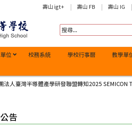
壽山 igt+
壽山 FB
壽山 IG
政單位
校務系統
學校行事曆
教學單
法人臺灣半導體產學研發聯盟轉知2025 SEMICON 
園公告