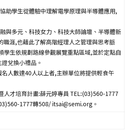
軸,協助學生從體驗中理解電學原理與半導體應用,
共融與多元、科技女力、科技大師論壇、半導體新
的職涯,也藉此了解高階經理人之管理與思考脈
帶領學生依規劃路線參觀展覽重點區域,並於定點自
生證兌換小禮品。
名人數達40人以上者,主辦單位將提供輕食午
培育計畫:薛元婷專員 TEL:(03)560-1777
3)560-1777轉508/ itsai@semi.org。