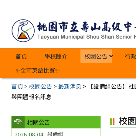
跳
至
主
要
內
首頁
學校簡介
校園公告
行
容
區
✨全市英語比賽✨
首頁
>
校園公告
>
最新消息
>
【設備組公告】社團
與團體報名訊息
校
相關公告
2026-08-04
設備組