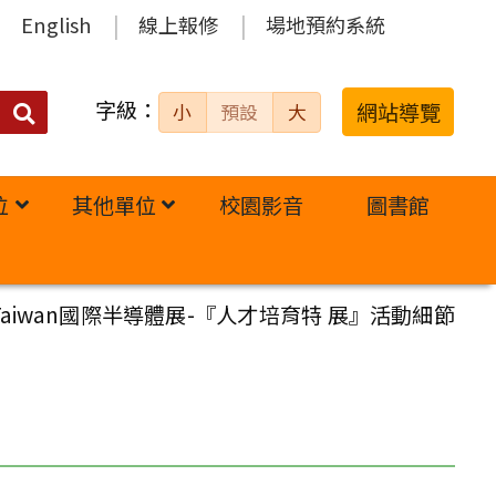
English
線上報修
場地預約系統
字級：
送出
網站導覽
小
預設
大
搜
尋：
位
其他單位
校園影音
圖書館
Taiwan國際半導體展-『人才培育特 展』活動細節