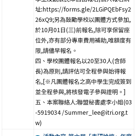
址:https://forms.gle/2LGiPQEbFsy2
26xQ9;另為鼓勵學校以團體方式參加,
於10月01日(三)前報名,除可享保留座
位外,亦有部分專車費用補助,唯額度有
限,請儘早報名。
四、學校團體報名以20至30人(含師
長)為原則,請評估可全程參與始得報
名,[※凡團體報名之高中學生完成簽到
並全程參與,將核發電子參與證明。]
五、本案聯絡人:聯盟秘書處李小姐(03
-5919034 /Summer_lee@itri.org.t
w)