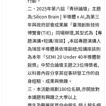
行動。
二、2025年第六屆「青研論壇」主題
為:Silicon Brain | 半導體 x AI,為第三
年與政府部會成果展「臺灣創新技術
博覽會(TIE)」同場辦理,其型式為【專
題演講+短講/座談】,本屆專題演講人
為瑞昱半導體黃依瑋副總;短講座談則
為本年「SEMI 20 Under 40半導體新
銳獎」中契合論壇主題之3位得獎者,
以科普內容分享其從事研發工作的自
身經驗、成果與樂趣。
三、本活動規劃180位名額,亦開放對
本議題有興趣之大學以上
學生及觀展民眾自由報名,個人報名網