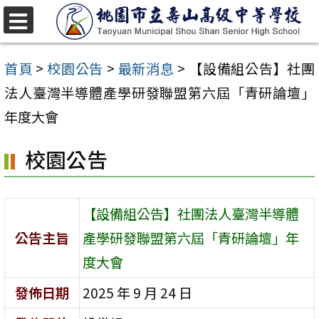
跳
至
選
單
主
首頁
>
校園公告
>
最新消息
>
【設備組公告】社團
要
法人臺灣半導體產學研發聯盟第六屆「青研論壇」
內
年度大會
容
校園公告
區
【設備組公告】社團法人臺灣半導體
公告主旨
產學研發聯盟第六屆「青研論壇」年
度大會
發佈日期
2025 年 9 月 24 日