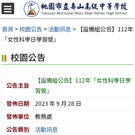
跳
至
選
單
主
首頁
>
校園公告
>
活動訊息
>
【設備組公告】112年
要
「女性科學日學習營」
內
校園公告
容
區
【設備組公告】112年「女性科學日學
公告主旨
習營」
發佈日期
2023 年 9 月 28 日
發佈單位
教務處
公告類別
活動訊息