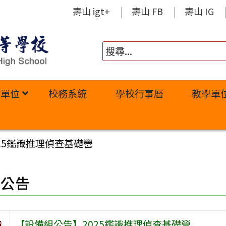
壽山 igt+
壽山 FB
壽山 IG
政單位
校務系統
學校行事曆
教學單
25鑑識推理偵查基礎營
園公告
旨
【設備組公告】2025鑑識推理偵查基礎營