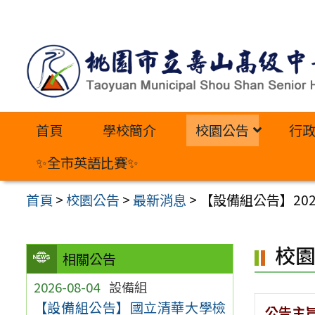
跳
至
主
要
內
首頁
學校簡介
校園公告
行
容
區
✨全市英語比賽✨
首頁
>
校園公告
>
最新消息
>
【設備組公告】20
校
相關公告
2026-08-04
設備組
【設備組公告】國立清華大學檢
公告主