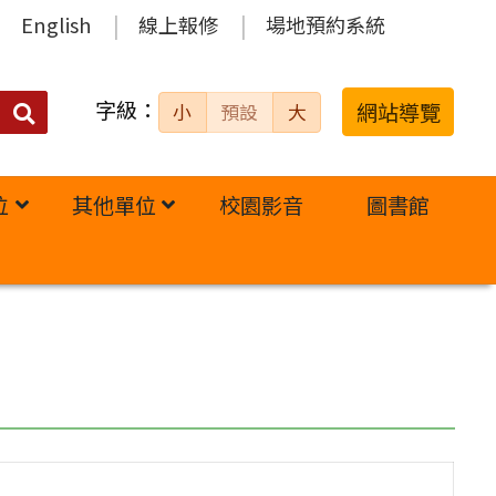
English
線上報修
場地預約系統
字級：
送出
網站導覽
小
預設
大
搜
尋：
位
其他單位
校園影音
圖書館