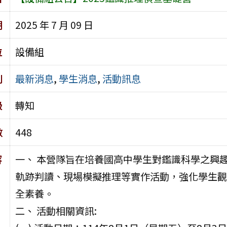
期
2025 年 7 月 09 日
位
設備組
別
最新消息
,
學生消息
,
活動訊息
級
轉知
數
448
容
一、 本營隊旨在培養國高中學生對鑑識科學之興
軌跡判讀、現場模擬推理等實作活動，強化學生觀
全素養。
二、 活動相關資訊: