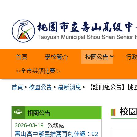
跳
至
主
要
內
首頁
學校簡介
校園公告
行
容
區
✨全市英語比賽✨
首頁
>
校園公告
>
最新消息
>
【註冊組公告】桃園
校
相關公告
2026-03-19
教務處
壽山高中繁星推薦再創佳績：92