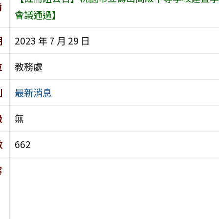
旨
會議通過】
期
2023 年 7 月 29 日
位
教務處
別
最新消息
級
無
數
662
容