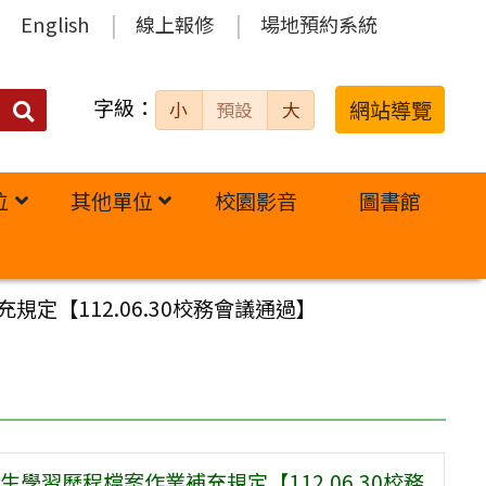
English
線上報修
場地預約系統
字級：
送出
網站導覽
小
預設
大
搜
尋：
位
其他單位
校園影音
圖書館
【112.06.30校務會議通過】
習歷程檔案作業補充規定【112.06.30校務