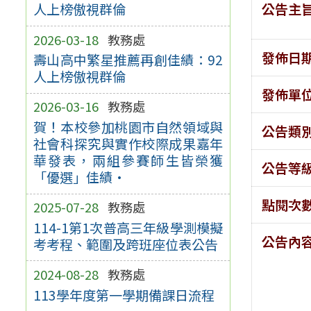
公告主
人上榜傲視群倫
2026-03-18
教務處
發佈日
壽山高中繁星推薦再創佳績：92
人上榜傲視群倫
發佈單
2026-03-16
教務處
賀！本校參加桃園市自然領域與
公告類
社會科探究與實作校際成果嘉年
華發表，兩組參賽師生皆榮獲
公告等
「優選」佳績·
點閱次
2025-07-28
教務處
114-1第1次普高三年級學測模擬
公告內
考考程、範圍及跨班座位表公告
2024-08-28
教務處
113學年度第一學期備課日流程