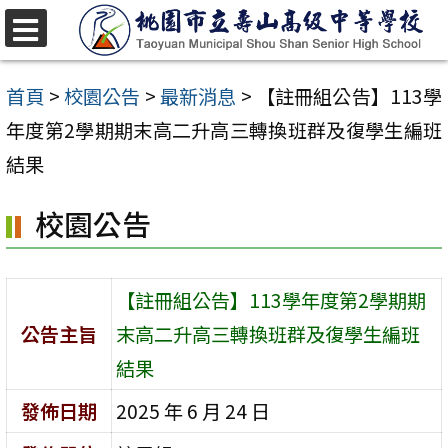
跳
至
選
單
主
首頁
>
校園公告
>
最新消息
>
【註冊組公告】113學
要
年度第2學期期末高二升高三轉換班群及復學生編班
內
結果
容
校園公告
區
【註冊組公告】113學年度第2學期期
公告主旨
末高二升高三轉換班群及復學生編班
結果
發佈日期
2025 年 6 月 24 日