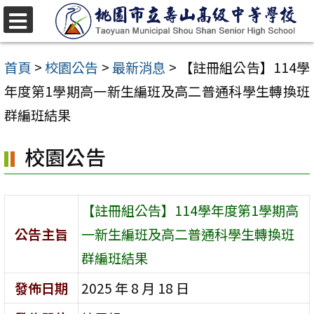
跳
至
選
單
主
首頁
>
校園公告
>
最新消息
>
【註冊組公告】114學
要
年度第1學期高一新生編班及高二普通科學生轉換班
內
群編班結果
容
校園公告
區
【註冊組公告】114學年度第1學期高
公告主旨
一新生編班及高二普通科學生轉換班
群編班結果
發佈日期
2025 年 8 月 18 日