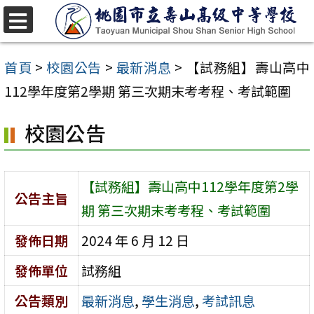
跳
至
選
單
主
首頁
>
校園公告
>
最新消息
>
【試務組】壽山高中
要
112學年度第2學期 第三次期末考考程、考試範圍
內
校園公告
容
區
【試務組】壽山高中112學年度第2學
公告主旨
期 第三次期末考考程、考試範圍
發佈日期
2024 年 6 月 12 日
發佈單位
試務組
公告類別
最新消息
,
學生消息
,
考試訊息