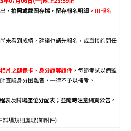
5年07月06日(一)晚上23:59止
出，
拍照或截圖存檔，留存報名明細。
!!!報名
尚未看到成績，建議也請先報名，或直接詢問任
相片之健保卡、身分證等證件
，
每節考試以備監
師查驗身分困難者，一律不予以補考。
程表
及
試場座位分配表；並隨時注意網頁公告。
中試場規則處理(如附件)