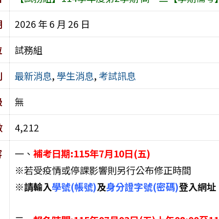
期
2026 年 6 月 26 日
位
試務組
別
最新消息
,
學生消息
,
考試訊息
級
無
數
4,212
容
一、
補考日期:115年7月10日(五)
※若受疫情或停課影響則另行公布修正時間
※請輸入
學號(帳號)
及
身分證字號(密碼)
登入網址