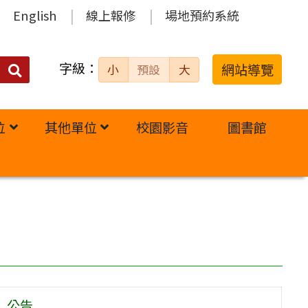
English
線上報修
場地預約系統
字級：
送出
網站導覽
小
預設
大
搜
尋：
位
其他單位
校園影音
圖書館
】公告