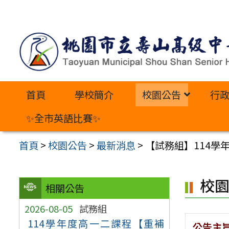
跳
至
主
要
內
首頁
學校簡介
校園公告
行
容
區
✨全市英語比賽✨
首頁
>
校園公告
>
最新消息
>
【試務組】114學
校
相關公告
2026-08-05
試務組
114學年度高一二課程【重補
公告主