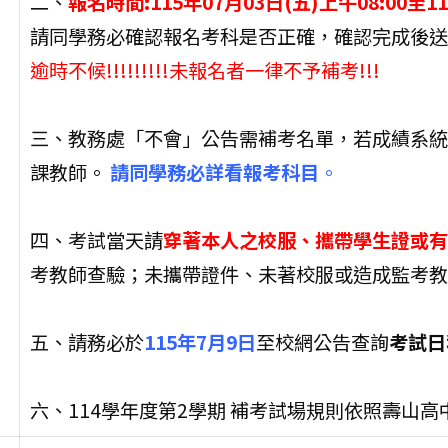
二、
報名時間:115年07月03日(五)上午08:00至11
請同學務必確認報名考科是否正確，確認完成後送
逾時不候!!!!!!!!!未報名者一律不予補考!!!
三、教務處「不會」公告需補考名單，若成績系統
課教師。
請同學務必詳看報考科目
。
四、考試當天請
穿著本人之校服、攜帶學生證或有
考教師查驗；未攜帶證件、未著校服或造成監考教
五、請務必於
115年7月9日
至校網公告查詢
考試日
六、114學年度第2學期 補考試場規則依照壽山高