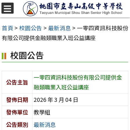
跳
至
選
單
主
首頁
>
校園公告
>
最新消息
>
一零四資訊科技股份
要
有限公司提供金融類職業入班公益講座
內
校園公告
容
區
一零四資訊科技股份有限公司提供金
公告主旨
融類職業入班公益講座
發佈日期
2026 年 3 月 04 日
發佈單位
教學組
公告類別
最新消息