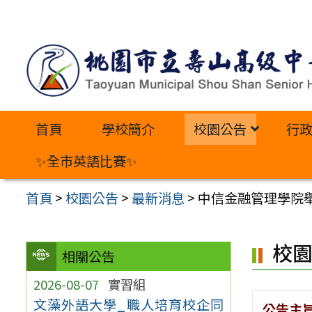
跳
至
主
要
內
首頁
學校簡介
校園公告
行
容
區
✨全市英語比賽✨
首頁
>
校園公告
>
最新消息
>
中信金融管理學院
校
相關公告
2026-08-07
實習組
文藻外語大學_職人培育校企同
公告主