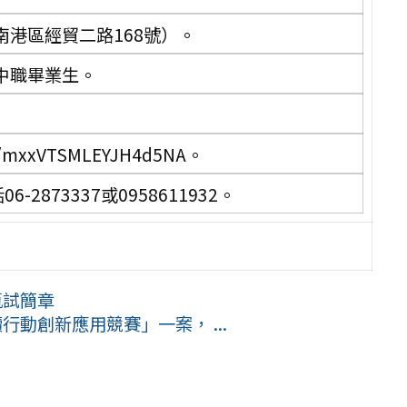
港區經貿二路168號）。
中職畢業生。
/mxxVTSMLEYJH4d5NA。
873337或0958611932。
甄試簡章
行動創新應用競賽」一案， ...