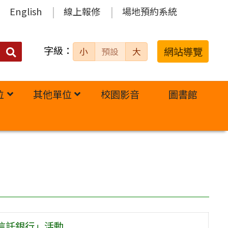
English
線上報修
場地預約系統
字級：
送出
網站導覽
小
預設
大
搜
尋：
位
其他單位
校園影音
圖書館
信託銀行」活動