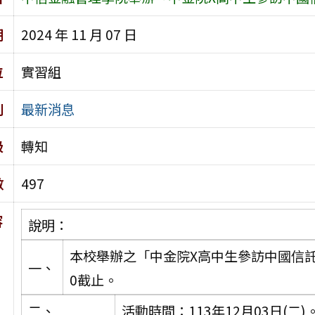
期
2024 年 11 月 07 日
位
實習組
別
最新消息
級
轉知
數
497
容
說明：
本校舉辦之「中金院X高中生參訪中國信託銀
一、
0截止。
二、
活動時間：113年12月03日(二)