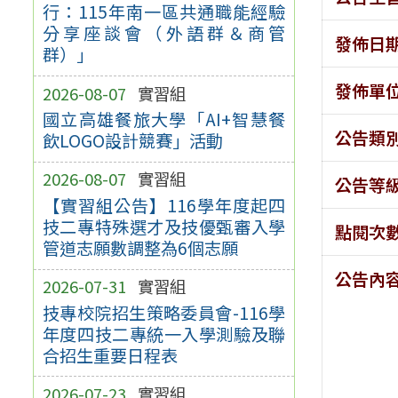
行：115年南一區共通職能經驗
分享座談會（外語群＆商管
發佈日
群）」
發佈單
2026-08-07
實習組
國立高雄餐旅大學「AI+智慧餐
公告類
飲LOGO設計競賽」活動
2026-08-07
實習組
公告等
【實習組公告】116學年度起四
技二專特殊選才及技優甄審入學
點閱次
管道志願數調整為6個志願
公告內
2026-07-31
實習組
技專校院招生策略委員會-116學
年度四技二專統一入學測驗及聯
合招生重要日程表
2026-07-23
實習組