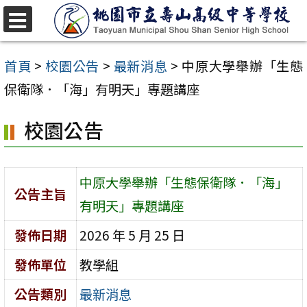
跳
至
選
單
主
首頁
>
校園公告
>
最新消息
>
中原大學舉辦「生態
要
保衛隊．「海」有明天」專題講座
內
校園公告
容
區
中原大學舉辦「生態保衛隊．「海」
公告主旨
有明天」專題講座
發佈日期
2026 年 5 月 25 日
發佈單位
教學組
公告類別
最新消息