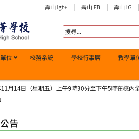
壽山 igt+
壽山 FB
壽山 IG
政單位
校務系統
學校行事曆
教學單
年11月14日（星期五）上午9時30分至下午5時在校
」
園公告