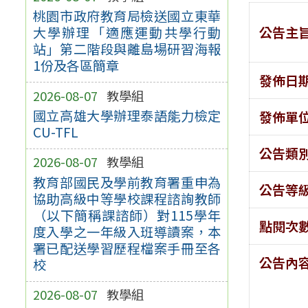
桃園市政府教育局檢送國立東華
公告主
大學辦理「適應運動共學行動
站」第二階段與離島場研習海報
1份及各區簡章
發佈日
2026-08-07
教學組
國立高雄大學辦理泰語能力檢定
發佈單
CU-TFL
公告類
2026-08-07
教學組
教育部國民及學前教育署重申為
公告等
協助高級中等學校課程諮詢教師
（以下簡稱課諮師）對115學年
點閱次
度入學之一年級入班導讀案，本
署已配送學習歷程檔案手冊至各
公告內
校
2026-08-07
教學組