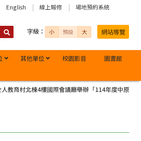
English
線上報修
場地預約系統
字級：
送出
網站導覽
小
預設
大
搜
尋：
位
其他單位
校園影音
圖書館
內全人教育村北棟4樓國際會議廳舉辦「114年度中原