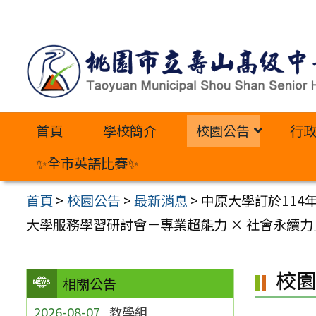
跳
至
主
要
內
首頁
學校簡介
校園公告
行
容
區
✨全市英語比賽✨
首頁
>
校園公告
>
最新消息
>
中原大學訂於114
大學服務學習研討會－專業超能力 × 社會永續力
校
相關公告
2026-08-07
教學組