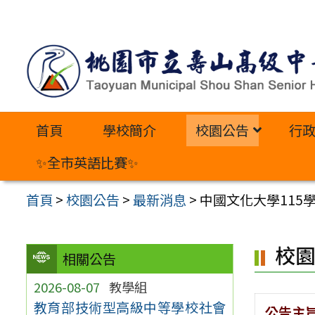
跳
至
主
要
內
首頁
學校簡介
校園公告
行
容
區
✨全市英語比賽✨
首頁
>
校園公告
>
最新消息
>
中國文化大學115
校
相關公告
2026-08-07
教學組
教育部技術型高級中等學校社會
公告主