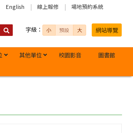
English
線上報修
場地預約系統
字級：
送出
網站導覽
小
預設
大
搜
尋：
位
其他單位
校園影音
圖書館