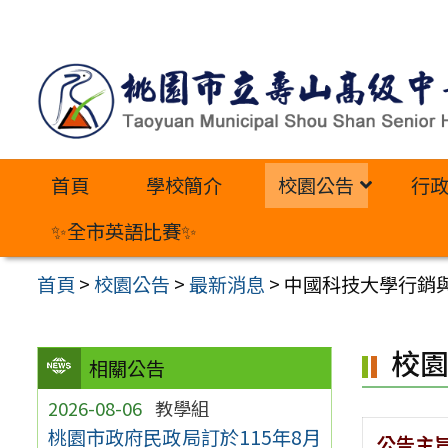
跳
至
主
要
內
首頁
學校簡介
校園公告
行
容
區
✨全市英語比賽✨
首頁
>
校園公告
>
最新消息
>
中國科技大學行銷
校
相關公告
2026-08-06
教學組
桃園市政府民政局訂於115年8月
公告主