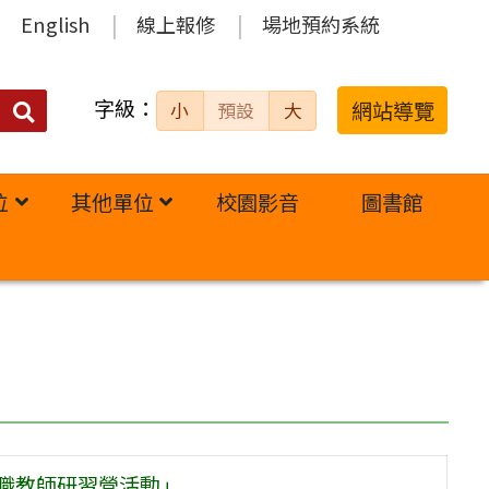
English
線上報修
場地預約系統
字級：
送出
網站導覽
小
預設
大
搜
尋：
位
其他單位
校園影音
圖書館
中職教師研習營活動」