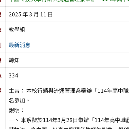
期
2025 年 3 月 11 日
位
教學組
別
最新消息
級
轉知
數
334
容
主旨： 本校行銷與流通管理系舉辦「114年高中
名參加。
說明：
一、 本系擬於114年3月28日舉辦「114年高中職