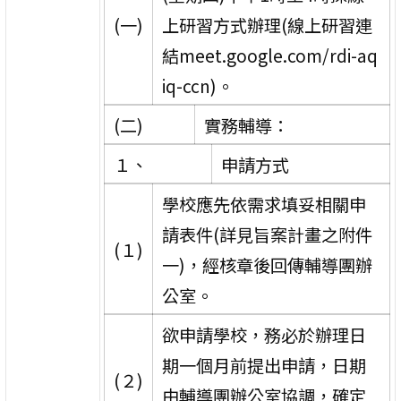
(一)
上研習方式辦理(線上研習連
結meet.google.com/rdi-aq
iq-ccn)。
(二)
實務輔導：
１、
申請方式
學校應先依需求填妥相關申
請表件(詳見旨案計畫之附件
(１)
一)，經核章後回傳輔導團辦
公室。
欲申請學校，務必於辦理日
期一個月前提出申請，日期
(２)
由輔導團辦公室協調，確定