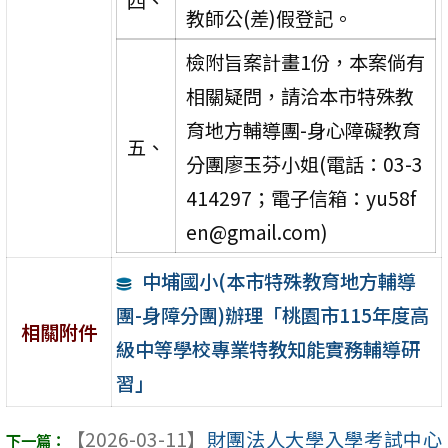
四、
教師公(差)假登記。
檢附旨案計畫1份，本案倘有
相關疑問，請洽本市特殊教
育地方輔導團-身心障礙教育
五、
分團廖玉芬小姐(電話：03-3
414297；電子信箱：yu58f
en@gmail.com)
中埔國小(本市特殊教育地方輔導
團-身障分團)辦理「桃園市115年度高
相關附件
級中等學校專業特教知能實務輔導研
習」
【2026-03-11】
財團法人大學入學考試中心