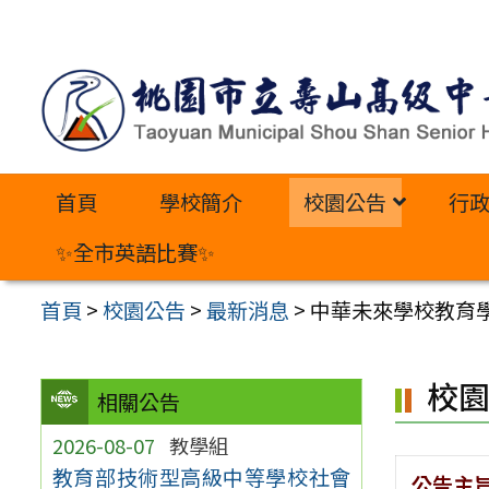
跳
至
主
要
內
首頁
學校簡介
校園公告
行
容
區
✨全市英語比賽✨
首頁
>
校園公告
>
最新消息
>
中華未來學校教育學
校
相關公告
2026-08-07
教學組
教育部技術型高級中等學校社會
公告主