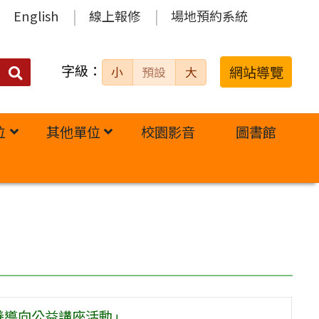
English
線上報修
場地預約系統
字級：
送出
網站導覽
小
預設
大
搜
尋：
位
其他單位
校園影音
圖書館
養導向公益講座活動」