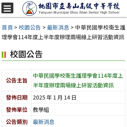
跳
至
選
單
主
首頁
>
校園公告
>
最新消息
>
中華民國學校衛生護
要
理學會114年度上半年度辦理兩場線上研習活動資訊
內
校園公告
容
區
中華民國學校衛生護理學會114年度上
公告主旨
半年度辦理兩場線上研習活動資訊
發佈日期
2025 年 1 月 14 日
發佈單位
教學組
公告類別
最新消息