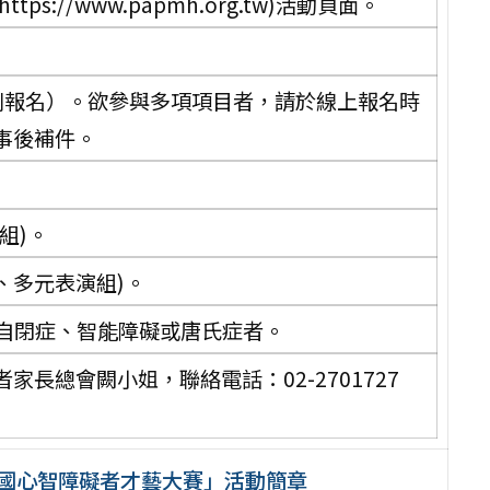
://www.papmh.org.tw)活動頁面。
別報名）。欲參與多項項目者，請於線上報名時
事後補件。
組)。
、多元表演組)。
之自閉症、智能障礙或唐氏症者。
長總會闕小姐，聯絡電話：02-2701727
全國心智障礙者才藝大賽」活動簡章