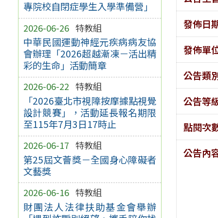
專院校自閉症學生入學準備營」
發佈日
2026-06-26
特教組
中華民國運動神經元疾病病友協
發佈單
會辦理「2026超越漸凍－活出精
彩的生命」活動簡章
公告類
2026-06-22
特教組
「2026臺北市視障按摩據點視覺
公告等
設計競賽」，活動延長報名期限
至115年7月3日17時止
點閱次
2026-06-17
特教組
公告內
第25屆文薈獎－全國身心障礙者
文藝獎
2026-06-16
特教組
財團法人法律扶助基金會舉辦