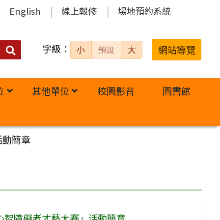
English
線上報修
場地預約系統
字級：
送出
網站導覽
小
預設
大
搜
尋：
位
其他單位
校園影音
圖書館
活動簡章
國心智障礙者才藝大賽」活動簡章