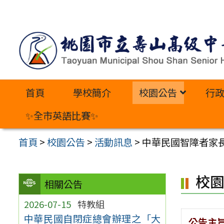
跳
至
主
要
內
首頁
學校簡介
校園公告
行
容
區
✨全市英語比賽✨
首頁
>
校園公告
>
活動訊息
>
中華民國智障者家長
校
相關公告
2026-07-15
特教組
中華民國自閉症總會辦理之「大
公告主