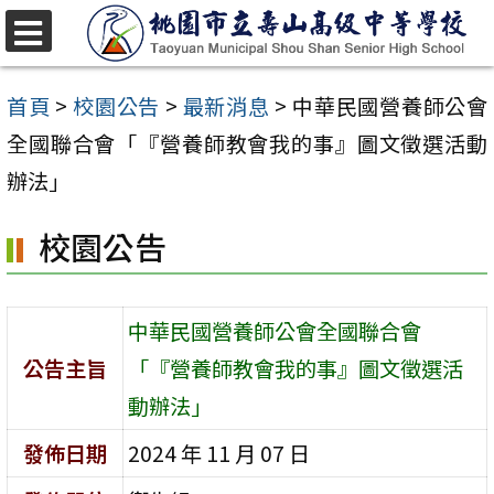
跳
至
選
單
主
首頁
>
校園公告
>
最新消息
>
中華民國營養師公會
要
全國聯合會「『營養師教會我的事』圖文徵選活動
內
辦法」
容
校園公告
區
中華民國營養師公會全國聯合會
公告主旨
「『營養師教會我的事』圖文徵選活
動辦法」
發佈日期
2024 年 11 月 07 日