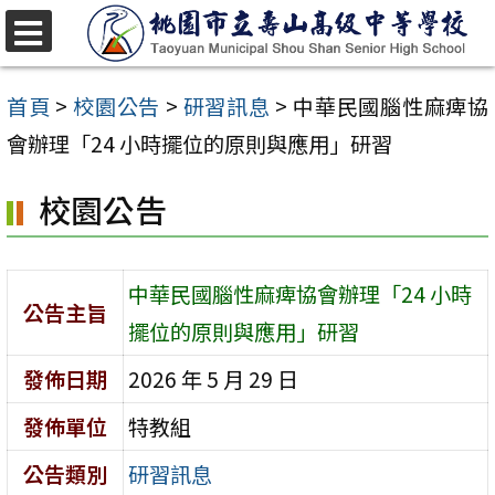
跳
至
選
單
主
首頁
>
校園公告
>
研習訊息
>
中華民國腦性麻痺協
要
會辦理「24 小時擺位的原則與應用」研習
內
校園公告
容
區
中華民國腦性麻痺協會辦理「24 小時
公告主旨
擺位的原則與應用」研習
發佈日期
2026 年 5 月 29 日
發佈單位
特教組
公告類別
研習訊息