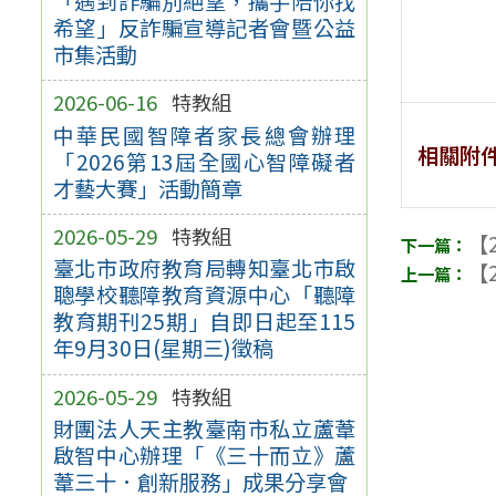
「遇到詐騙別絕望，攜手陪你找
希望」反詐騙宣導記者會暨公益
市集活動
2026-06-16
特教組
中華民國智障者家長總會辦理
相關附
「2026第13屆全國心智障礙者
才藝大賽」活動簡章
2026-05-29
特教組
【2
臺北市政府教育局轉知臺北市啟
【2
聰學校聽障教育資源中心「聽障
教育期刊25期」自即日起至115
年9月30日(星期三)徵稿
2026-05-29
特教組
財團法人天主教臺南市私立蘆葦
啟智中心辦理「《三十而立》蘆
葦三十．創新服務」成果分享會