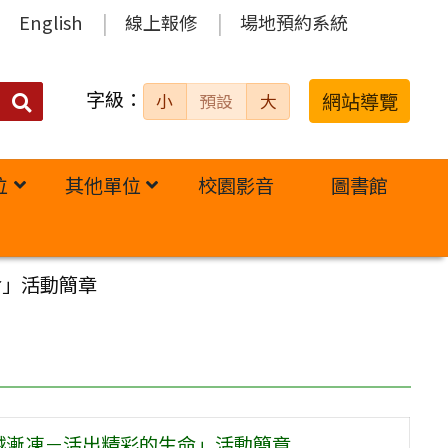
English
線上報修
場地預約系統
字級：
送出
網站導覽
小
預設
大
搜
尋：
位
其他單位
校園影音
圖書館
命」活動簡章
越漸凍－活出精彩的生命」活動簡章