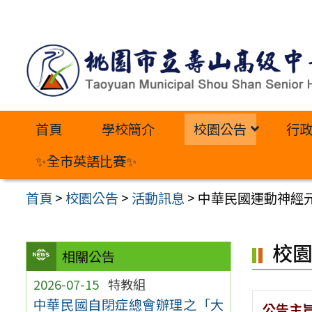
跳
至
主
要
內
首頁
學校簡介
校園公告
行
容
區
✨全市英語比賽✨
首頁
>
校園公告
>
活動訊息
>
中華民國運動神經元
校
相關公告
2026-07-15
特教組
中華民國自閉症總會辦理之「大
公告主