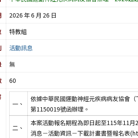
期
2026 年 6 月 26 日
位
特教組
別
活動訊息
級
無
數
60
容
依據中華民國運動神經元疾病病友協會（下
一、
第1150019號函辦理。
本案活動報名期程為即日起至115年11
二、
消息－活動資訊－下載計畫書暨報名表(http://w