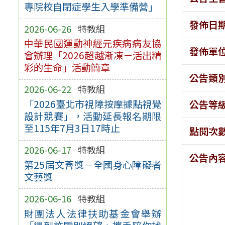
專院校自閉症學生入學準備營」
發佈日
2026-06-26
特教組
中華民國運動神經元疾病病友協
發佈單
會辦理「2026超越漸凍－活出精
彩的生命」活動簡章
公告類
2026-06-22
特教組
「2026臺北市視障按摩據點視覺
公告等
設計競賽」，活動延長報名期限
至115年7月3日17時止
點閱次
2026-06-17
特教組
公告內
第25屆文薈獎－全國身心障礙者
文藝獎
2026-06-16
特教組
財團法人法律扶助基金會舉辦