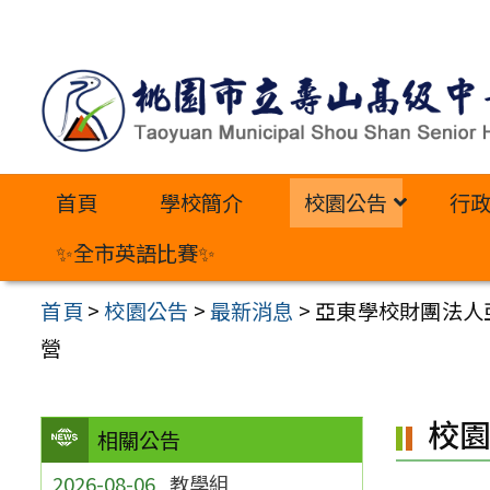
跳
至
主
要
內
首頁
學校簡介
校園公告
行
容
區
✨全市英語比賽✨
首頁
>
校園公告
>
最新消息
>
亞東學校財團法人
營
校
相關公告
2026-08-06
教學組