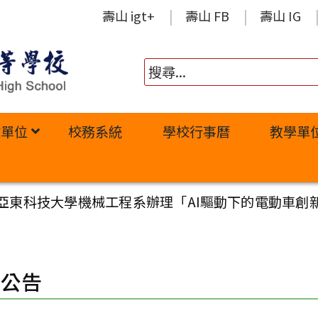
壽山 igt+
壽山 FB
壽山 IG
政單位
校務系統
學校行事曆
教學單
亞東科技大學機械工程系辦理「AI驅動下的電動車創
園公告