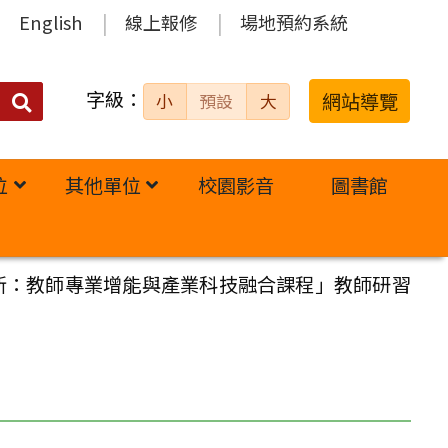
English
線上報修
場地預約系統
字級：
送出
網站導覽
小
預設
大
搜
尋：
位
其他單位
校園影音
圖書館
新：教師專業增能與產業科技融合課程」教師研習