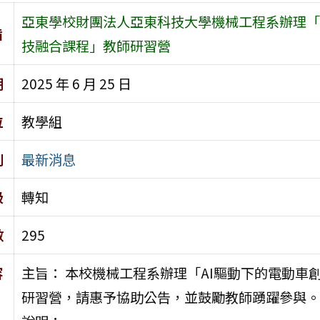
亞東學校財團法人亞東科技大學機械工程系辦理「
旨
技融合課程」教師研習營
期
2025 年 6 月 25 日
位
教學組
別
最新消息
級
轉知
數
295
容
主旨： 本校機械工程系辦理「AI驅動下的電動
研習營，請惠予協助公告，並鼓勵教師踴躍參與。