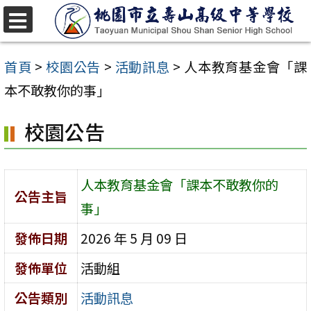
跳
至
選
單
主
首頁
>
校園公告
>
活動訊息
>
人本教育基金會「課
要
本不敢教你的事」
內
校園公告
容
區
人本教育基金會「課本不敢教你的
公告主旨
事」
發佈日期
2026 年 5 月 09 日
發佈單位
活動組
公告類別
活動訊息