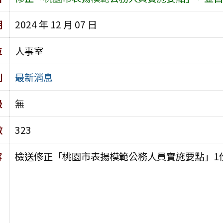
期
2024 年 12 月 07 日
位
人事室
別
最新消息
級
無
數
323
容
檢送修正「桃園市表揚模範公務人員實施要點」1