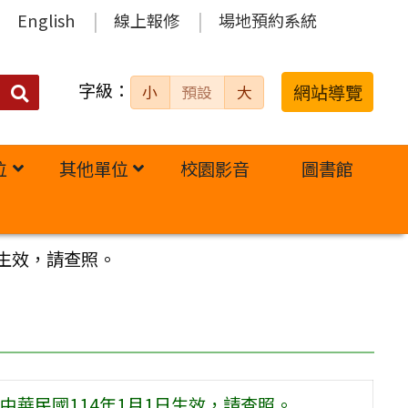
English
線上報修
場地預約系統
字級：
送出
網站導覽
小
預設
大
搜
尋：
位
其他單位
校園影音
圖書館
日生效，請查照。
華民國114年1月1日生效，請查照。