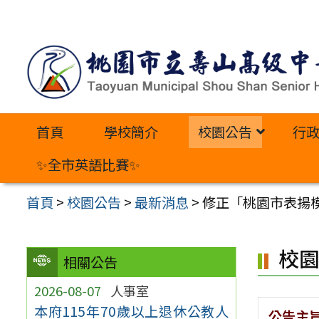
跳
至
主
要
內
首頁
學校簡介
校園公告
行
容
區
✨全市英語比賽✨
首頁
>
校園公告
>
最新消息
>
修正「桃園市表揚模
校
相關公告
2026-08-07
人事室
本府115年70歲以上退休公教人
公告主