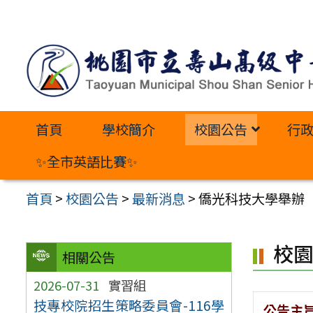
跳
至
主
要
內
首頁
學校簡介
校園公告
行
容
區
✨全市英語比賽✨
首頁
>
校園公告
>
最新消息
>
僑光科技大學舉辦「
校
相關公告
2026-07-31
實習組
技專校院招生策略委員會-116學
公告主