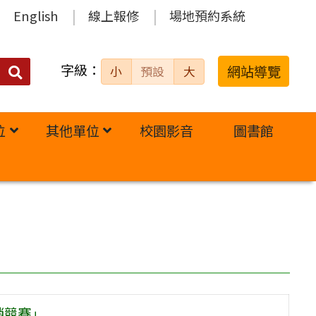
English
線上報修
場地預約系統
字級：
送出
網站導覽
小
預設
大
搜
尋：
位
其他單位
校園影音
圖書館
銷競賽」