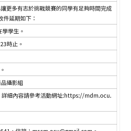
。為讓更多有志於挑戰競賽的同學有足夠時間完成
收件延期如下：
在學學生。
)23時止。
賽。
商品攝影組
細內容請參考活動網址:https://mdm.ocu.