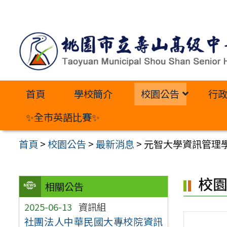
跳
至
主
要
內
首頁
學校簡介
校園公告
行
容
區
✨全市英語比賽✨
首頁
>
校園公告
>
最新消息
>
元智大學資訊管理學
校
相關公告
2025-06-13
資訊組
社團法人中華民國大專校院資訊