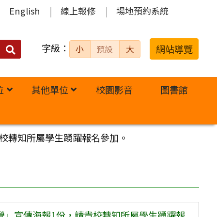
English
線上報修
場地預約系統
字級：
送出
網站導覽
小
預設
大
搜
尋：
位
其他單位
校園影音
圖書館
貴校轉知所屬學生踴躍報名參加。
驗營」宣傳海報1份，請貴校轉知所屬學生踴躍報