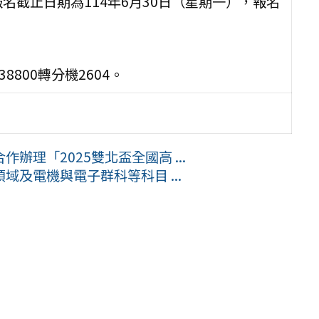
名截止日期為114年6月30日（星期一），報名
8800轉分機2604。
理「2025雙北盃全國高 ...
及電機與電子群科等科目 ...