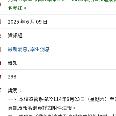
旨
名參加。
期
2025 年 6 月 09 日
位
資訊組
別
最新消息
,
學生消息
級
轉知
數
298
容
說明：
一、 本校資管系擬於114年8月23日（星期六）
資訊及報名網頁詳如附件海報。