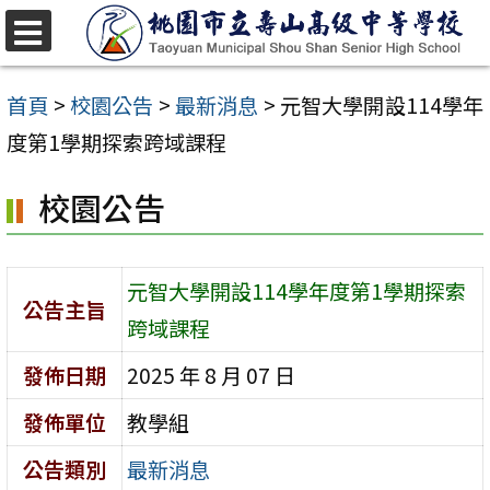
跳
至
選
單
主
首頁
>
校園公告
>
最新消息
>
元智大學開設114學年
要
度第1學期探索跨域課程
內
校園公告
容
區
元智大學開設114學年度第1學期探索
公告主旨
跨域課程
發佈日期
2025 年 8 月 07 日
發佈單位
教學組
公告類別
最新消息