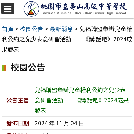
跳
至
選
單
主
首頁
>
校園公告
>
最新消息
>
兒福聯盟舉辦兒童權
要
利公約之兒少表意研習活動——《講 話吧》2024成
內
果發表
容
校園公告
區
兒福聯盟舉辦兒童權利公約之兒少表
公告主旨
意研習活動——《講 話吧》2024成果
發表
發佈日期
2024 年 11 月 04 日