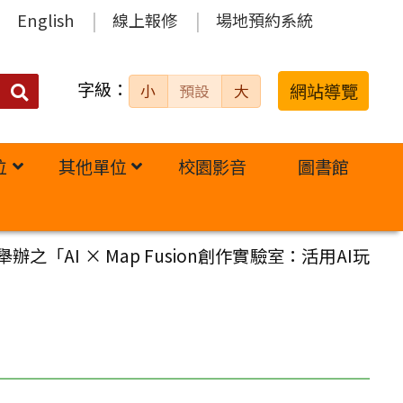
English
線上報修
場地預約系統
字級：
送出
網站導覽
小
預設
大
搜
尋：
位
其他單位
校園影音
圖書館
AI × Map Fusion創作實驗室：活用AI玩