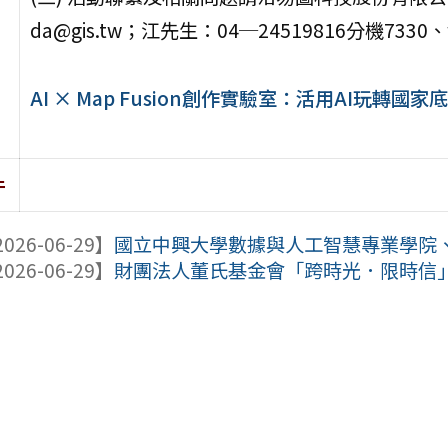
da@gis.tw；江先生：04─24519816分機7330、wi
AI × Map Fusion創作實驗室：活用AI玩轉國
件
026-06-29】
國立中興大學數據與人工智慧專業學院、應
026-06-29】
財團法人董氏基金會「跨時光．限時信