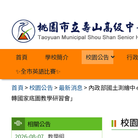
跳
至
主
要
內
首頁
學校簡介
校園公告
行
容
區
✨全市英語比賽✨
首頁
>
校園公告
>
最新消息
>
內政部國土測繪中心於
轉國家底圖教學研習會」
校
相關公告
2026-08-07
教學組